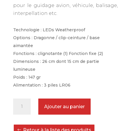
pour le guidage avion, véhicule, balisage,
interpellation etc.
Technologie : LEDs Weatherproof
Options : Dragonne / clip-ceinture / base
aimantée
Fonctions : clignotante (1) Fonction fixe (2)
Dimensions : 26 cm dont 15 cm de partie
lumineuse
Poids : 147 gr
Alimentation : 3 piles LR06
quantité
Ajouter au panier
de
Bâton
lumineux
Retour à la liste des produits