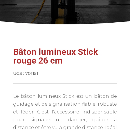
Bâton lumineux Stick
rouge 26 cm
UGS :
701151
Le bâton lumineux Stick est un bâton de
guidage et de signalisation fiable, robuste
et léger. C’est l’accessoire indispensable
pour signaler un danger, guider à
distance et être vu à grande distance. Idéal