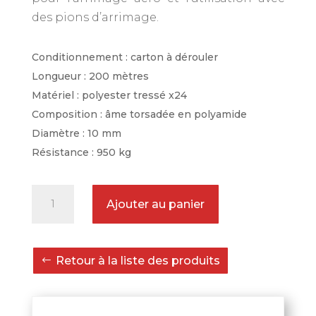
des pions d’arrimage.
Conditionnement : carton à dérouler
Longueur : 200 mètres
Matériel : polyester tressé x24
Composition : âme torsadée en polyamide
Diamètre : 10 mm
Résistance : 950 kg
quantité
Ajouter au panier
de
Corde
d'arrimage
Retour à la liste des produits
aéronautique
en
carton