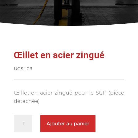
Œillet en acier zingué
UGS :
23
Œillet en acier zingué pour le SGP (pièce
détachée)
quantité
Ajouter au panier
de
Œillet