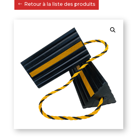
Retour à la liste des produits
cales
avion
en
caoutchouc
noir
24
cm
4,9
kg