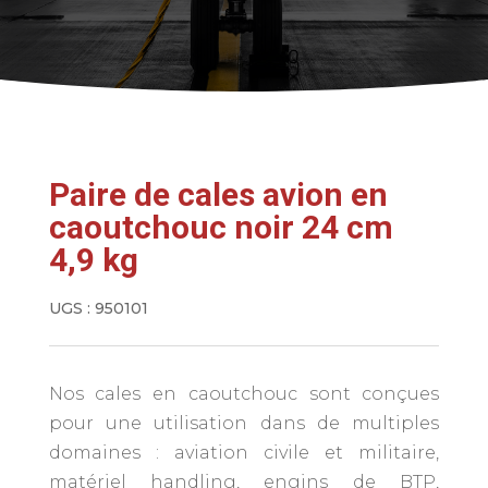
Paire de cales avion en
caoutchouc noir 24 cm
4,9 kg
UGS :
950101
Nos cales en caoutchouc sont conçues
pour une utilisation dans de multiples
domaines : aviation civile et militaire,
matériel handling, engins de BTP,