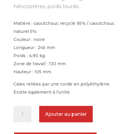
hélicoptères, poids lourds…
Matière : caoutchouc recyclé 95% / caoutchouc
naturel 5%
Couleur : noire
Longueur : 245 mm
Poids : 4,90 kg
Zone de travail : 130 mm
Hauteur : 105 mm
Cales reliées par une corde en polyéthylène.
Existe également à l’unité.
quantité
Ajouter au panier
de
Paire
de