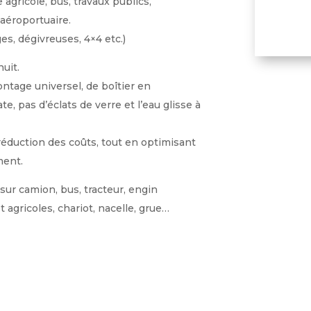
agricole, bus, travaux publics,
 aéroportuaire.
es, dégivreuses, 4×4 etc.)
uit.
ntage universel, de boîtier en
e, pas d’éclats de verre et l’eau glisse à
réduction des coûts, tout en optimisant
ment.
sur camion, bus, tracteur, engin
t agricoles, chariot, nacelle, grue…