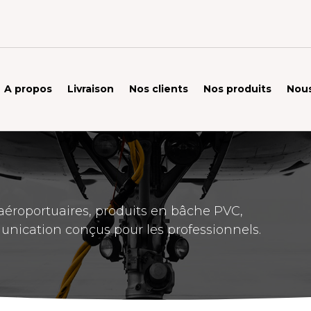
A propos
Livraison
Nos clients
Nos produits
Nous
éroportuaires, produits en bâche PVC,
unication conçus pour les professionnels.