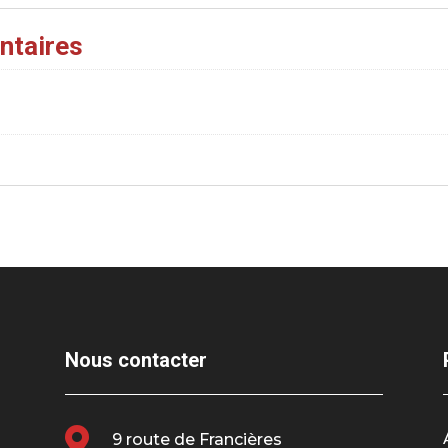
ntaires
Nous contacter

9 route de Francières