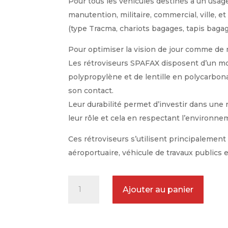
Pour tous les véhicules destinés à un usage 
manutention, militaire, commercial, ville, et
(type Tracma, chariots bagages, tapis bagag
Pour optimiser la vision de jour comme de n
Les rétroviseurs SPAFAX disposent d’un mo
polypropylène et de lentille en polycarbonat
son contact.
Leur durabilité permet d’investir dans une 
leur rôle et cela en respectant l’environne
Ces rétroviseurs s’utilisent principalement 
aéroportuaire, véhicule de travaux publics e
quantité
Ajouter au panier
de
Rétroviseur
Incassable