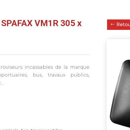
e SPAFAX VM1R 305 x
Retour
oviseurs incassables de la marque
ortuaires, bus, travaux publics,
c…