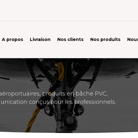
A propos
Livraison
Nos clients
Nos produits
Nous
éroportuaires, produits en bâche PVC,
unication conçus pour les professionnels.