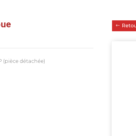
oue
Retour
P (pièce détachée)