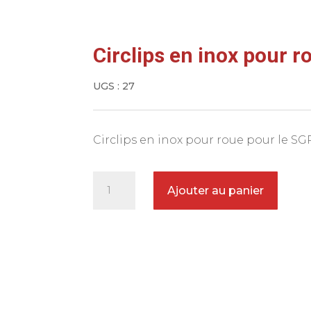
Circlips en inox pour r
UGS :
27
Circlips en inox pour roue pour le SG
quantité
Ajouter au panier
de
Circlips
en
inox
pour
roue