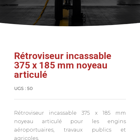
Rétroviseur incassable
375 x 185 mm noyeau
articulé
UGS :
50
Rétroviseur incassable 375 x 185 mm
noyeau articulé pour les engins
aéroportuaires, travaux publics et
agricoles.