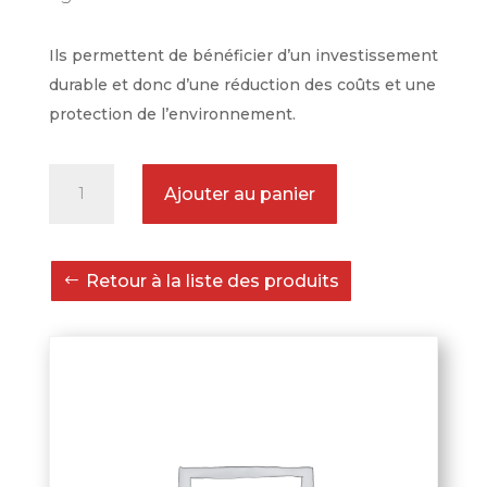
Ils permettent de bénéficier d’un investissement
durable et donc d’une réduction des coûts et une
protection de l’environnement.
quantité
Ajouter au panier
de
Rétroviseur
incassable
Retour à la liste des produits
375
x
185
mm
noyeau
articulé