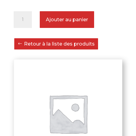
quantité
Ajouter au panier
de
Sac
de
Retour à la liste des produits
lestage
en
bâche
25
kg