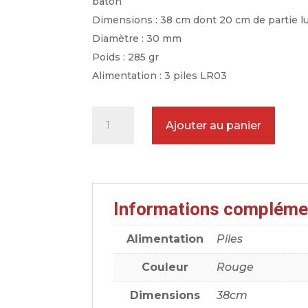
bâton
Dimensions : 38 cm dont 20 cm de partie 
Diamètre : 30 mm
Poids : 285 gr
Alimentation : 3 piles LR03
quantité
Ajouter au panier
de
Bâton
lumineux
K-
Informations compléme
Pax
rouge
Alimentation
Piles
(clignotant)
38
Couleur
Rouge
cm
Dimensions
38cm