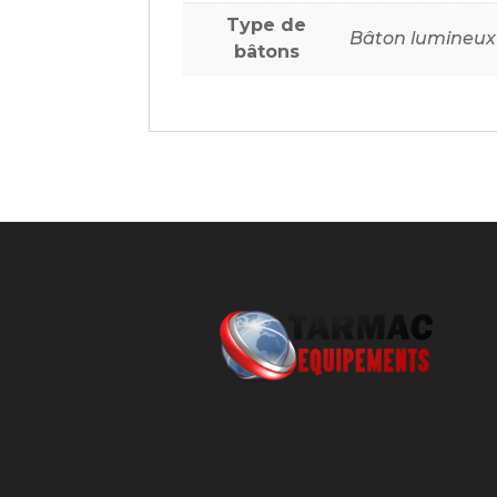
Type de
Bâton lumineux
bâtons