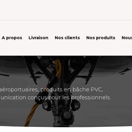
A propos
Livraison
Nos clients
Nos produits
Nous
éroportuaires, produits en bâche PVC,
unication conçus pour les professionnels.