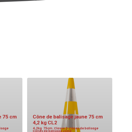
e 75 cm
Cône de balisage jaune 75 cm
4,2 kg CL2
isage
,
4,2kg
,
75cm
,
Classe 2
,
Cônes de balisage
,
Cônes de balisage voirie
,