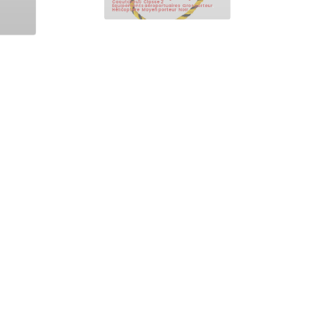
30cm
,
7,7kg
,
Avion
,
Calage
,
Câlage industriel
,
Caoutchouc
,
Classe 2
,
Équipements aéroportuaires
,
Gros porteur
,
Hélicoptère
,
Moyen porteur
,
Noir
50 cm
Cône de balisage jaune 50 cm
2,2 kg CL2
isage
,
2,2kg
,
50cm
,
Classe 2
,
Cônes de balisage
,
Cônes de balisage voirie
,
ert
Équipements aéroportuaires
,
Jaune
,
PVC
Cale avion en caoutchouc noir