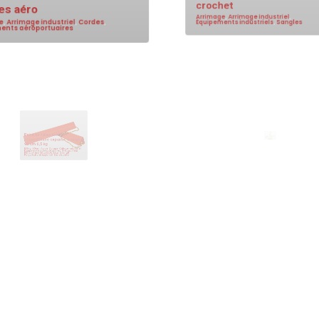
s aéro
crochet
,
Arrimage industriel
,
Cordes
,
Arrimage
,
Arrimage industriel
,
nts aéroportuaires
Équipements industriels
,
Sangles
de cales avion en
réthane expansé orange
Cône de balisage vert 
6,5 kg
2,2 kg CL2
cm
,
Avion
,
Calage
,
Câlage industriel
,
nts aéroportuaires
,
Gros porteur
,
2,2kg
,
50cm
,
Classe 2
,
Cônes de bal
ère
,
Moyen porteur
,
Orange
,
Cônes de balisage voirie
,
hane expansé
,
Sans bande
Équipements aéroportuaires
,
PVC
,
V
Rétroviseur Incassable