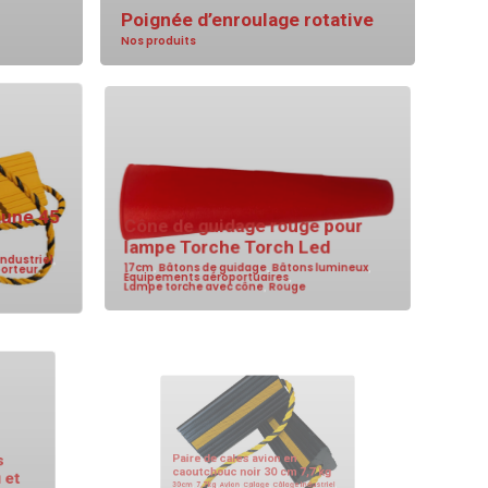
Poignée d’enroulage rotative
Nos produits
aune 45
Cône de guidage rouge pour
lampe Torche Torch Led
industriel
,
porteur
,
17cm
,
Bâtons de guidage
,
Bâtons lumineux
,
Équipements aéroportuaires
,
Lampe torche avec cône
,
Rouge
ges
Paire de cales avion en
au et
caoutchouc noir 30 cm 7,7 kg