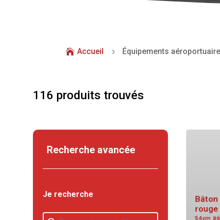
Accueil
Équipements aéroportuair

5
116 produits trouvés
Recherche avancée
Je recherche
Bâton 
rouge
Je recherche
Je recherche
54cm
,
Bâ