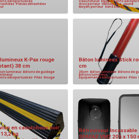
nts aéroportuaires
,
Caoutchouc
,
Équipements aéroport
étachées
,
Pièces détachées
,
Gros porteur
,
Hélicoptère
,
Jaune
,
eur
Moyen porteur
,
Sans bande
 lumineux K-Pax rouge
Bâton lumineux Stick r
otant) 38 cm
cm
ton lumineux
,
Bâtons de guidage
,
26cm
,
Bâton lumineux
,
Bâtons de g
umineux
,
Bâtons lumineux
,
nts aéroportuaires
,
Piles
,
Rouge
Équipements aéroportuaires
,
Piles
,
vion en caoutchouc noir
Rétroviseur Incassable
13,2 kg
SPAFAX VM2 205 x 150