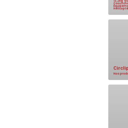
13,2kg
,
6
Caoutch
Équipeme
Hélicopt
Circli
Nos prod