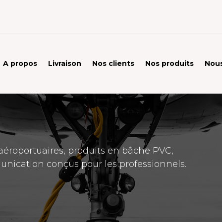
A propos
Livraison
Nos clients
Nos produits
Nous
éroportuaires, produits en bâche PVC,
unication conçus pour les professionnels.