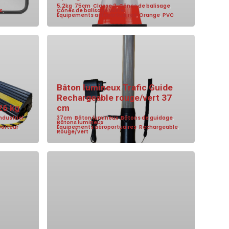
5,2kg
,
75cm
,
Classe 2
,
Cônes de balisage
,
s
,
Cônes de balisage voirie
,
Équipements aéroportuaires
,
Orange
,
PVC
Bâton lumineux Trafic Guide
Rechargeable rouge/vert 37
26 kg
cm
ndustriel
,
37cm
,
Bâton lumineux
,
Bâtons de guidage
,
Bâtons lumineux
,
porteur
,
Équipements aéroportuaires
,
Rechargeable
,
Rouge/vert