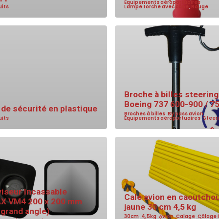
Équipements aéroportuaires
,
uits
Lampe torche avec cône
,
Rouge
Broche à billes steering
Boeing 737 600-900 / 7
 de sécurité en plastique
Broches à billes
,
By pass avion
,
uits
Équipements aéroportuaires
,
Steeri
viseur Incassable
Cale avion en caoutcho
X VM4 200 x 200 mm
jaune 30 cm 4,5 kg
 grand angle)
30cm
,
4,5kg
,
Avion
,
Calage
,
Câlage i