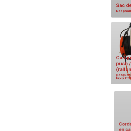
Sac de
Nos prod
Casque
push 
(rallo
Casque fi
Équipeme
Corde
en ca