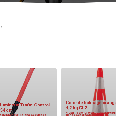
es
Cône de balisage orang
lumineux Trafic-Control
4,2 kg CL2
 54 cm
4,2kg
,
75cm
,
Classe 2
,
Cônes de bal
ton lumineux
,
Bâtons de guidage
,
Cônes de balisage voirie
,