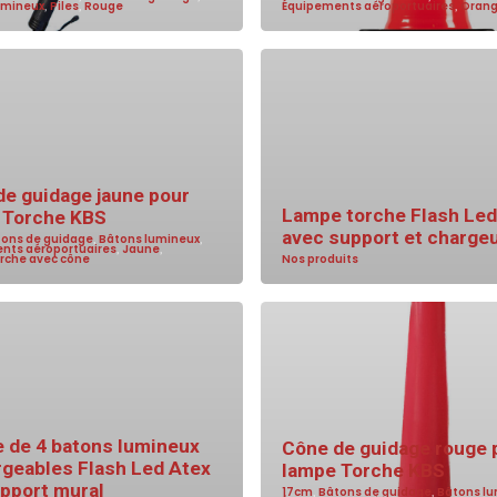
umineux
,
Piles
,
Rouge
Équipements aéroportuaires
,
Oran
de guidage jaune pour
Lampe torche Flash Led
 Torche KBS
avec support et charge
tons de guidage
,
Bâtons lumineux
,
nts aéroportuaires
,
Jaune
,
rche avec cône
Nos produits
 de 4 batons lumineux
Cône de guidage rouge 
rgeables Flash Led Atex
lampe Torche KBS
upport mural
17cm
,
Bâtons de guidage
,
Bâtons l