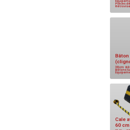
Équipeme
Pièces d
Rétrovis
Bâton
(clign
38cm
,
Bâ
Bâtons l
Équipeme
Cale a
60 cm 