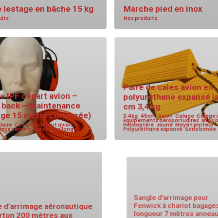
 lestage en bâche 15 kg
Marche pied en inox
uits
Nos produits
Paire de cales avion en
 IPF départ avion –
polyuréthane expansé j
/ back – maintenance
cm 3,4 kg
nge 15 mètres intégrée)
3,4kg
,
45cm
,
Avion
,
Calage
,
Câlage 
Équipements aéroportuaires
,
Gros 
laire
,
Casques départ avion
,
Hélicoptère
,
Jaune
,
Moyen porteur
,
nts aéroportuaires
,
Rallonge
Polyuréthane expansé
,
Sans bande
Sangle d’arrimage pour
 d’arrimage aéronautique
Fenwick à chariot baga
rton 200 mètres aux
longueur 7 mètres anne