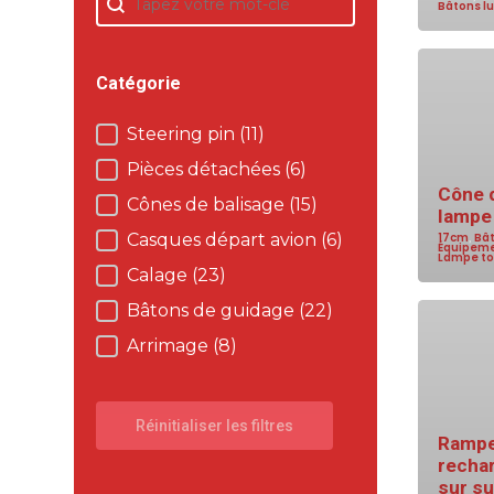
Bâtons l
Catégorie
Steering pin
(11)
Catégorie
Pièces détachées
(6)
Cône 
Cônes de balisage
(15)
lampe
Casques départ avion
(6)
17cm
,
Bâ
Équipeme
Lampe to
Calage
(23)
Bâtons de guidage
(22)
Arrimage
(8)
Réinitialiser les filtres
Rampe
recha
sur s