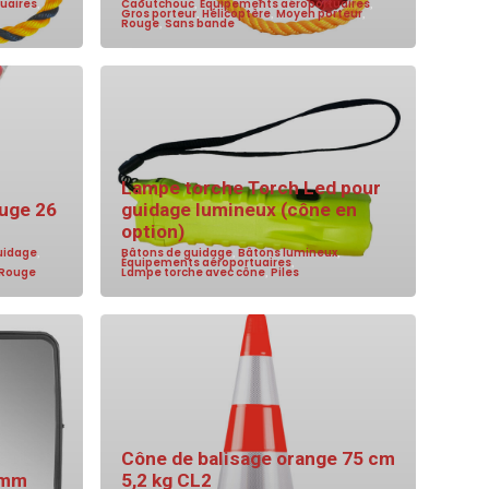
uaires
,
Caoutchouc
,
Équipements aéroportuaires
,
Gros porteur
,
Hélicoptère
,
Moyen porteur
,
Rouge
,
Sans bande
Lampe torche Torch Led pour
ouge 26
guidage lumineux (cône en
option)
uidage
,
Bâtons de guidage
,
Bâtons lumineux
,
Équipements aéroportuaires
,
Rouge
Lampe torche avec cône
,
Piles
Cône de balisage orange 75 cm
 mm
5,2 kg CL2