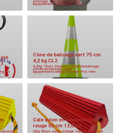
Arrimage
,
Arrimage industriel
,
Équipements industriels
,
Pions
Cône de balisage vert 75 cm
 pin
4,2 kg CL2
57
4,2kg
,
75cm
,
Classe 2
,
Cônes de balisage
,
Cônes de balisage voirie
,
ng pin
Équipements aéroportuaires
,
PVC
,
Vert
uc
Cale avion en caoutchouc
rouge 55 cm 13,0 kg
ndustriel
,
13kg
,
55cm
,
Avion
,
Calage
,
Câlage industriel
,