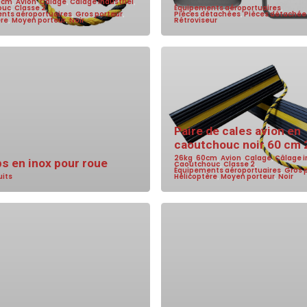
0cm
,
Avion
,
Calage
,
Câlage industriel
,
ouc
,
Classe 2
,
Équipements aéroportuaires
,
nts aéroportuaires
,
Gros porteur
,
Pièces détachées
,
Pièces détachée
ère
,
Moyen porteur
,
Noir
Rétroviseur
Paire de cales avion en
caoutchouc noir 60 cm 
26kg
,
60cm
,
Avion
,
Calage
,
Câlage i
ps en inox pour roue
Caoutchouc
,
Classe 2
,
Équipements aéroportuaires
,
Gros 
uits
Hélicoptère
,
Moyen porteur
,
Noir