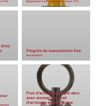
ge
,
PVC
Équipements aéroportuaires
,
Jaune
,
PVC
 Atex
ur
Poignée de manutention fixe
Nos produits
Pion d’arrimage simple aéro
pour
avec anneau pour rail
d’arrimage aéronautique
umineux
,