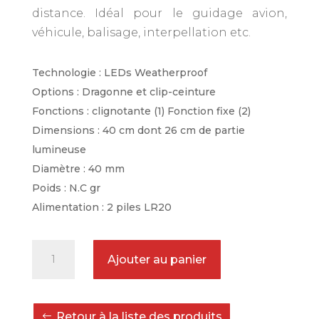
distance. Idéal pour le guidage avion,
véhicule, balisage, interpellation etc.
Technologie : LEDs Weatherproof
Options : Dragonne et clip-ceinture
Fonctions : clignotante (1) Fonction fixe (2)
Dimensions : 40 cm dont 26 cm de partie
lumineuse
Diamètre : 40 mm
Poids : N.C gr
Alimentation : 2 piles LR20
quantité
Ajouter au panier
de
Bâton
lumineux
Retour à la liste des produits