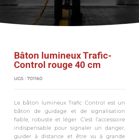
Bâton lumineux Trafic-
Control rouge 40 cm
UGS :
701160
Le bâton lumineux Trafic Control est un
bâton de guidage et de signalisation
fiable, robuste et léger. C’est l’accessoire
indispensable pour signaler un danger,
guider à distance et être vu à grande