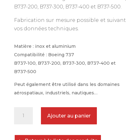
B737-200, B737-300, B737-400 et B737-500.
Fabrication sur mesure possible et suivant
vos données techniques.
Matière : inox et aluminium
Compatibilité : Boeing 737
B737-100, B737-200, B737-300, B737-400 et
B737-500
Peut également être utilisé dans les domaines
aérospatiaux, industriels, nautiques…
quantité
Ajouter au panier
de
Broche
à