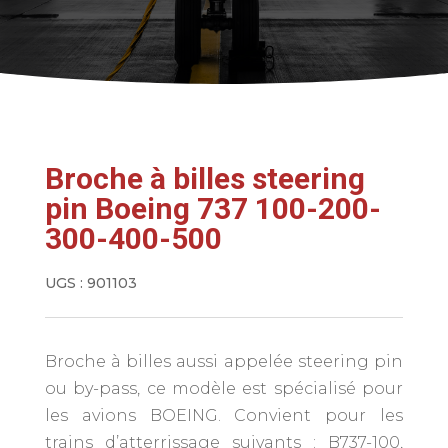
Broche à billes steering
pin Boeing 737 100-200-
300-400-500
UGS :
901103
Broche à billes aussi appelée steering pin
ou by-pass, ce modèle est spécialisé pour
les avions BOEING. Convient pour les
trains d’atterrissage suivants : B737-100,