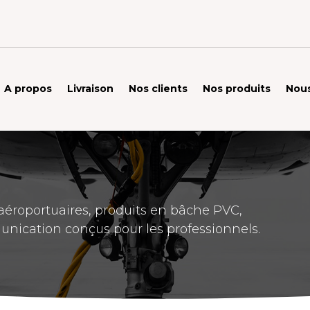
A propos
Livraison
Nos clients
Nos produits
Nous
éroportuaires, produits en bâche PVC,
unication conçus pour les professionnels.