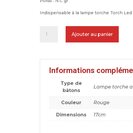
Poids : N.C gr
Indispensable à la lampe torche Torch Led 
quantité
Ajouter au panier
de
Cône
de
guidage
Informations compléme
rouge
pour
Type de
lampe
Lampe torche a
bâtons
Torche
Torch
Couleur
Rouge
Led
Dimensions
17cm