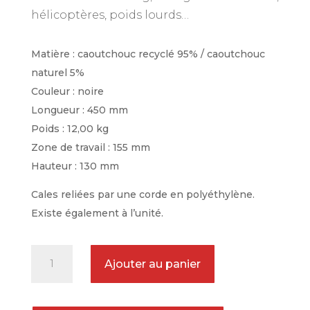
hélicoptères, poids lourds…
Matière : caoutchouc recyclé 95% / caoutchouc
naturel 5%
Couleur : noire
Longueur : 450 mm
Poids : 12,00 kg
Zone de travail : 155 mm
Hauteur : 130 mm
Cales reliées par une corde en polyéthylène.
Existe également à l’unité.
quantité
Ajouter au panier
de
Paire
de