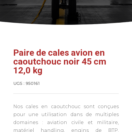
Paire de cales avion en
caoutchouc noir 45 cm
12,0 kg
UGS :
950161
Nos cales en caoutchouc sont conçues
pour une utilisation dans de multiples
domaines : aviation civile et militaire,
matériel handling, engins de BTP,