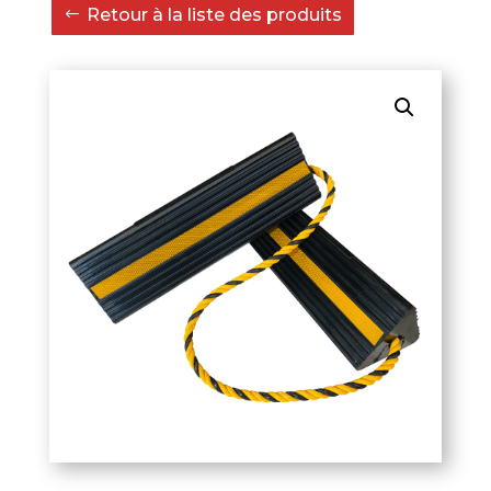
Retour à la liste des produits
cales
avion
en
caoutchouc
noir
45
cm
12,0
kg