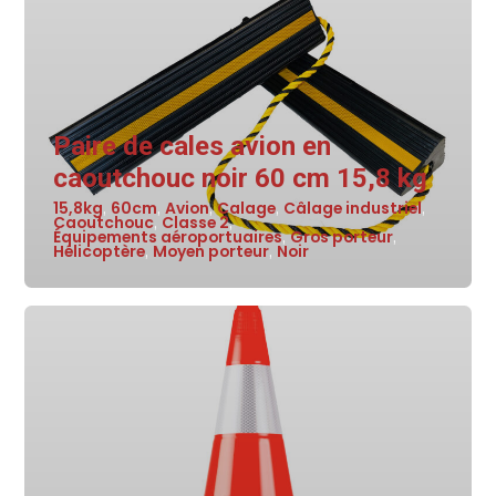
Paire de cales avion en
caoutchouc noir 60 cm 15,8 kg
15,8kg
60cm
Avion
Calage
Câlage industriel
,
,
,
,
,
Caoutchouc
Classe 2
,
,
Équipements aéroportuaires
Gros porteur
,
,
Hélicoptère
Moyen porteur
Noir
,
,