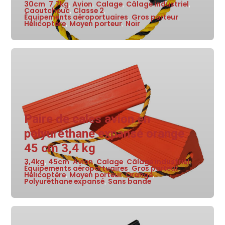
30cm
7,7kg
Avion
Calage
Câlage industriel
,
,
,
,
,
Caoutchouc
Classe 2
,
,
Équipements aéroportuaires
Gros porteur
,
,
Hélicoptère
Moyen porteur
Noir
,
,
Paire de cales avion en
polyuréthane expansé orange
45 cm 3,4 kg
3,4kg
45cm
Avion
Calage
Câlage industriel
,
,
,
,
,
Équipements aéroportuaires
Gros porteur
,
,
Hélicoptère
Moyen porteur
Orange
,
,
,
Polyuréthane expansé
Sans bande
,