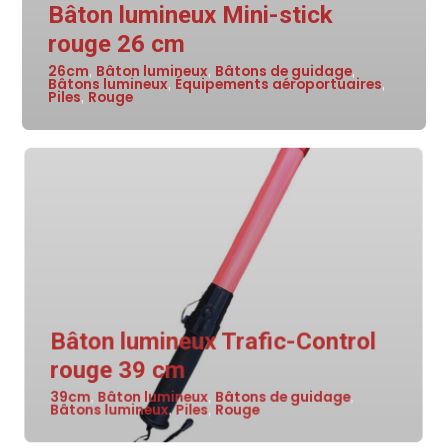
Bâton lumineux Mini-stick
rouge 26 cm
26cm
Bâton lumineux
Bâtons de guidage
,
,
,
Bâtons lumineux
Équipements aéroportuaires
,
,
Piles
Rouge
,
Bâton lumineux Trafic-Control
rouge 39 cm
39cm
Bâton lumineux
Bâtons de guidage
,
,
,
Bâtons lumineux
Piles
Rouge
,
,