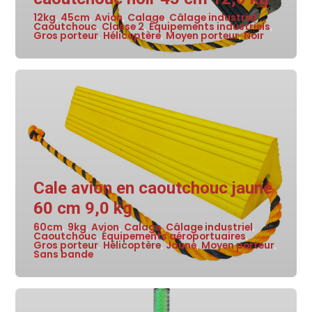
12kg
45cm
Avion
Calage
Câlage industriel
,
,
,
,
,
Caoutchouc
Classe 2
Équipements industriels
,
,
,
Gros porteur
Hélicoptère
Moyen porteur
Noir
,
,
,
Cale avion en caoutchouc jaune
60 cm 9,0 kg
60cm
9kg
Avion
Calage
Câlage industriel
,
,
,
,
,
Caoutchouc
Équipements aéroportuaires
,
,
Gros porteur
Hélicoptère
Jaune
Moyen porteur
,
,
,
,
Sans bande