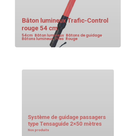
Bâton lumineux Trafic-Control
rouge 54 cm
54cm
Bâton lumineux
Bâtons de guidage
,
,
,
Bâtons lumineux
Piles
Rouge
,
,
Système de guidage passagers
type Tensaguide 2×50 mètres