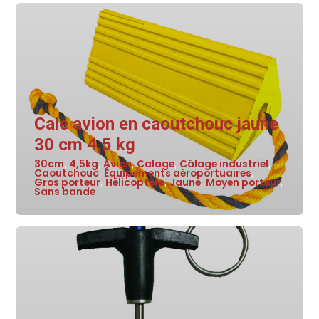
Cale avion en caoutchouc jaune
30 cm 4,5 kg
30cm
4,5kg
Avion
Calage
Câlage industriel
,
,
,
,
,
Caoutchouc
Équipements aéroportuaires
,
,
Gros porteur
Hélicoptère
Jaune
Moyen porteur
,
,
,
,
Sans bande