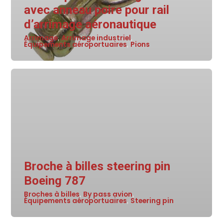
avec anneau poire pour rail
d’arrimage aéronautique
Arrimage
Arrimage industriel
,
,
Équipements aéroportuaires
Pions
,
Broche à billes steering pin
Boeing 787
Broches à billes
By pass avion
,
,
Équipements aéroportuaires
Steering pin
,