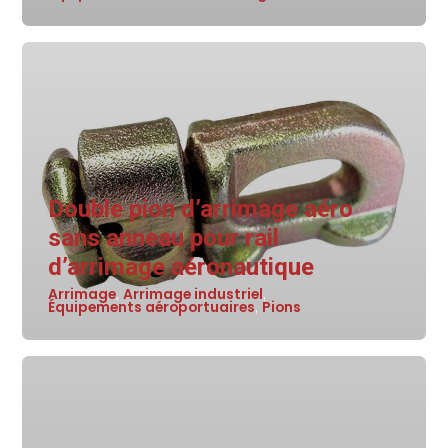
Double pion d’arrimage aéro
sans anneau pour rail
d’arrimage aéronautique
Arrimage
Arrimage industriel
,
,
Équipements aéroportuaires
Pions
,