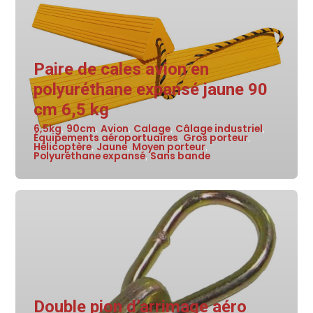
Paire de cales avion en
polyuréthane expansé jaune 90
cm 6,5 kg
6,5kg
90cm
Avion
Calage
Câlage industriel
,
,
,
,
,
Équipements aéroportuaires
Gros porteur
,
,
Hélicoptère
Jaune
Moyen porteur
,
,
,
Polyuréthane expansé
Sans bande
,
Double pion d’arrimage aéro