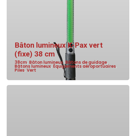
Bâton lumineux K-Pax vert
(fixe) 38 cm
38cm
Bâton lumineux
Bâtons de guidage
,
,
,
Bâtons lumineux
Équipements aéroportuaires
,
,
Piles
Vert
,