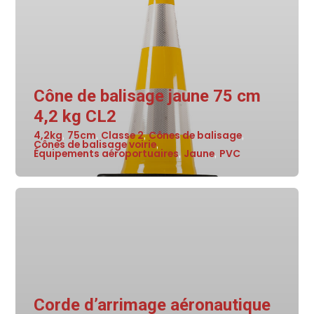
Cône de balisage jaune 75 cm
4,2 kg CL2
4,2kg
75cm
Classe 2
Cônes de balisage
,
,
,
,
Cônes de balisage voirie
,
Équipements aéroportuaires
Jaune
PVC
,
,
Corde d’arrimage aéronautique