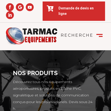

Demande de devis en
ligne
RECHERCHE
FERMER
M
NOS PRODUITS
Découvrez tous nos équipements
aéroportuaires, produits en bâche PVC,
signalétique et solutions de communication
conçus pour les professionnels. Devis sous 24
h.