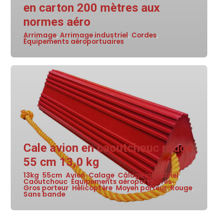
en carton 200 mètres aux
normes aéro
Arrimage
Arrimage industriel
Cordes
,
,
,
Équipements aéroportuaires
Cale avion en caoutchouc rouge
55 cm 13,0 kg
13kg
55cm
Avion
Calage
Câlage industriel
,
,
,
,
,
Caoutchouc
Équipements aéroportuaires
,
,
Gros porteur
Hélicoptère
Moyen porteur
Rouge
,
,
,
,
Sans bande