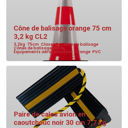
Cône de balisage orange 75 cm
3,2 kg CL2
3,2kg
75cm
Classe 2
Cônes de balisage
,
,
,
,
Cônes de balisage voirie
,
Équipements aéroportuaires
Orange
PVC
,
,
Paire de cales avion en
caoutchouc noir 30 cm 7,7 kg