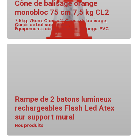
Cône de balisage orange
monobloc 75 cm 7,5 kg CL2
7,5kg
75cm
Classe 2
Cônes de balisage
,
,
,
,
Cônes de balisage voirie
,
Équipements aéroportuaires
Orange
PVC
,
,
Rampe de 2 batons lumineux
rechargeables Flash Led Atex
sur support mural
Nos produits