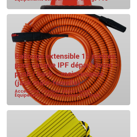
Rallonge extensible 15 mètres
pour casque IPF départ avion –
push / back – maintenance
(jack mâle-femelle)
Accessoire
Casques départ avion
,
,
Équipements aéroportuaires
Rallonge
,