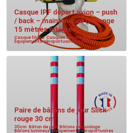
Casque IPF départ avion – push
/ back – maintenance (rallonge
15 mètres intégrée)
Casque filaire
Casques départ avion
,
,
Équipements aéroportuaires
Rallonge
,
Paire de bâtons de jour Slick
rouge 30 cm
30cm
Bâton de jour
Bâtons de guidage
,
,
,
Bâtons lumineux
Équipements aéroportuaires
,
,