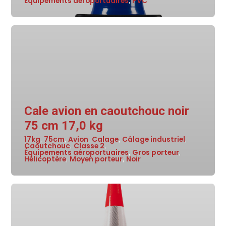
Équipements aéroportuaires
PVC
,
Cale avion en caoutchouc noir
75 cm 17,0 kg
17kg
75cm
Avion
Calage
Câlage industriel
,
,
,
,
,
Caoutchouc
Classe 2
,
,
Équipements aéroportuaires
Gros porteur
,
,
Hélicoptère
Moyen porteur
Noir
,
,