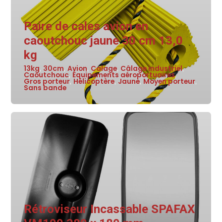
Paire de cales avion en
caoutchouc jaune 30 cm 13,0
kg
13kg
30cm
Avion
Calage
Câlage industriel
,
,
,
,
,
Caoutchouc
Équipements aéroportuaires
,
,
Gros porteur
Hélicoptère
Jaune
Moyen porteur
,
,
,
,
Sans bande
Rétroviseur Incassable SPAFAX