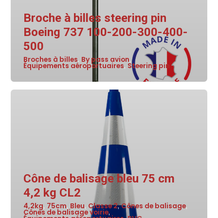
Broche à billes steering pin
Boeing 737 100-200-300-400-
500
Broches à billes
By pass avion
,
,
Équipements aéroportuaires
Steering pin
,
Cône de balisage bleu 75 cm
4,2 kg CL2
4,2kg
75cm
Bleu
Classe 2
Cônes de balisage
,
,
,
,
,
Cônes de balisage voirie
,