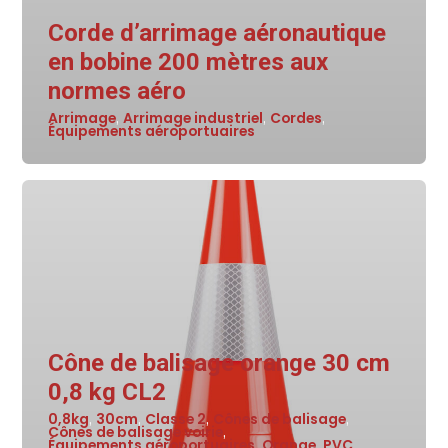
Corde d’arrimage aéronautique
en bobine 200 mètres aux
normes aéro
Arrimage
Arrimage industriel
Cordes
,
,
,
Équipements aéroportuaires
Cône de balisage orange 30 cm
0,8 kg CL2
0,8kg
30cm
Classe 2
Cônes de balisage
,
,
,
,
Cônes de balisage voirie
,
Équipements aéroportuaires
Orange
PVC
,
,