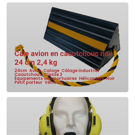
Cale avion en caoutchouc noir
24 cm 2,4 kg
24cm
Avion
Calage
Câlage industriel
,
,
,
,
Caoutchouc
Classe 2
,
,
Équipements aéroportuaires
Hélicoptère
Noir
,
,
,
Petit porteur
Véhicule
,