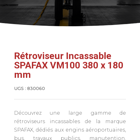
Rétroviseur Incassable
SPAFAX VM100 380 x 180
mm
UGS :
830060
Découvrez une large gamme de
rétroviseurs incassables de la marque
SPAFAX, dédiés aux engins aéroportuaires,
bus, travaux publics, manutention,