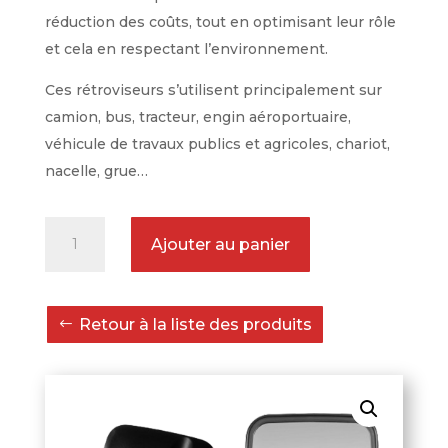
réduction des coûts, tout en optimisant leur rôle
et cela en respectant l’environnement.
Ces rétroviseurs s’utilisent principalement sur
camion, bus, tracteur, engin aéroportuaire,
véhicule de travaux publics et agricoles, chariot,
nacelle, grue…
quantité
Ajouter au panier
de
Rétroviseur
Incassable
Retour à la liste des produits
SPAFAX
VM100
380
x
180