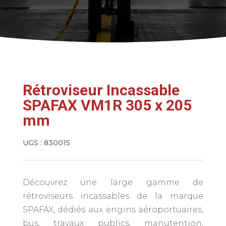
Rétroviseur Incassable
SPAFAX VM1R 305 x 205
mm
UGS :
830015
Découvrez une large gamme de
rétroviseurs incassables de la marque
SPAFAX, dédiés aux engins aéroportuaires,
bus, travaux publics, manutention,