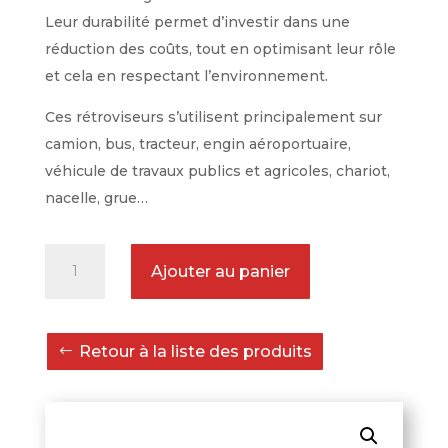
Leur durabilité permet d’investir dans une
réduction des coûts, tout en optimisant leur rôle
et cela en respectant l’environnement.
Ces rétroviseurs s’utilisent principalement sur
camion, bus, tracteur, engin aéroportuaire,
véhicule de travaux publics et agricoles, chariot,
nacelle, grue…
quantité
Ajouter au panier
de
Rétroviseur
Incassable
Retour à la liste des produits
SPAFAX
VM1R
305
x