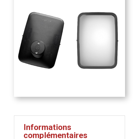
150
mm
(grand
angle)
Informations
complémentaires