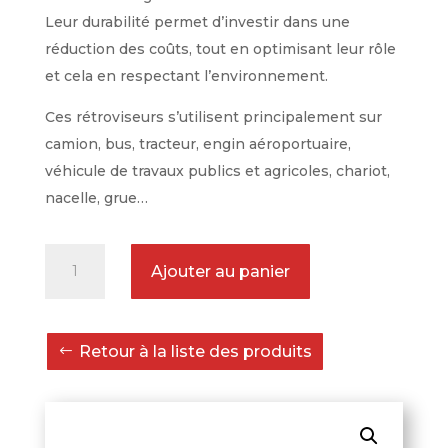
Leur durabilité permet d’investir dans une
réduction des coûts, tout en optimisant leur rôle
et cela en respectant l’environnement.
Ces rétroviseurs s’utilisent principalement sur
camion, bus, tracteur, engin aéroportuaire,
véhicule de travaux publics et agricoles, chariot,
nacelle, grue…
quantité
Ajouter au panier
de
Rétroviseur
Incassable
Retour à la liste des produits
SPAFAX
VM3
205
x