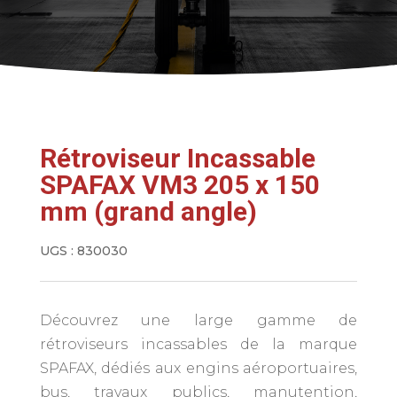
Rétroviseur Incassable
SPAFAX VM3 205 x 150
mm (grand angle)
UGS :
830030
Découvrez une large gamme de
rétroviseurs incassables de la marque
SPAFAX, dédiés aux engins aéroportuaires,
bus, travaux publics, manutention,