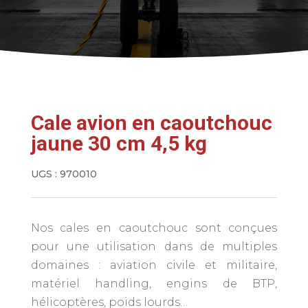
Cale avion en caoutchouc
jaune 30 cm 4,5 kg
UGS :
970010
Nos cales en caoutchouc sont conçues
pour une utilisation dans de multiples
domaines : aviation civile et militaire,
matériel handling, engins de BTP,
hélicoptères, poids lourds…