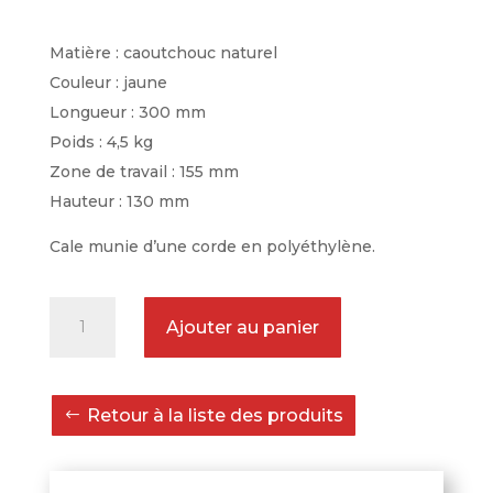
Matière : caoutchouc naturel
Couleur : jaune
Longueur : 300 mm
Poids : 4,5 kg
Zone de travail : 155 mm
Hauteur : 130 mm
Cale munie d’une corde en polyéthylène.
quantité
Ajouter au panier
de
Cale
avion
Retour à la liste des produits
en
caoutchouc
jaune