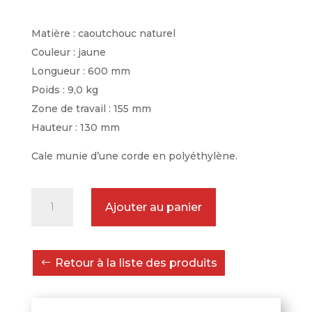
Matière : caoutchouc naturel
Couleur : jaune
Longueur : 600 mm
Poids : 9,0 kg
Zone de travail : 155 mm
Hauteur : 130 mm
Cale munie d’une corde en polyéthylène.
quantité
Ajouter au panier
de
Cale
avion
Retour à la liste des produits
en
caoutchouc
jaune