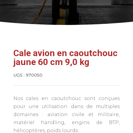
Cale avion en caoutchouc
jaune 60 cm 9,0 kg
UGS :
970050
Nos cales en caoutchouc sont conçues
pour une utilisation dans de multiples
domaines : aviation civile et militaire,
matériel handling, engins de BTP,
hélicoptères, poids lourds…