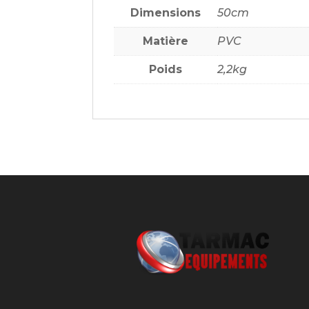
CL2
Dimensions
50cm
Matière
PVC
Poids
2,2kg