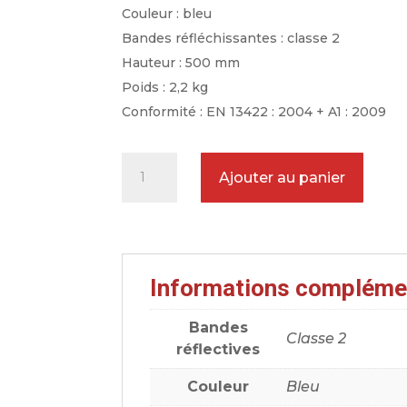
Couleur : bleu
Bandes réfléchissantes : classe 2
Hauteur : 500 mm
Poids : 2,2 kg
Conformité : EN 13422 : 2004 + A1 : 2009
quantité
Ajouter au panier
de
Cône
de
balisage
Informations compléme
bleu
50
Bandes
cm
Classe 2
réflectives
2,2
kg
Couleur
Bleu