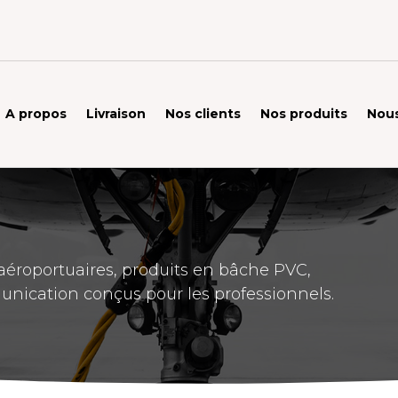
A propos
Livraison
Nos clients
Nos produits
Nous
éroportuaires, produits en bâche PVC,
unication conçus pour les professionnels.