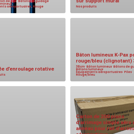
sur support mural
ton de jour
,
Bâtons de guidage
,
umineux
,
nts aéroportuaires
,
Rouge
Nos produits
Bâton lumineux K-Pax p
rouge/bleu (clignotant)
38cm
,
Bâton lumineux
,
Bâtons de g
e d’enroulage rotative
Bâtons lumineux
,
Équipements aéroportuaires
,
Piles
,
uits
Rouge/bleu
Carton de 200 pions
d’arrimage simple aéro 
anneau pour rail d’arri