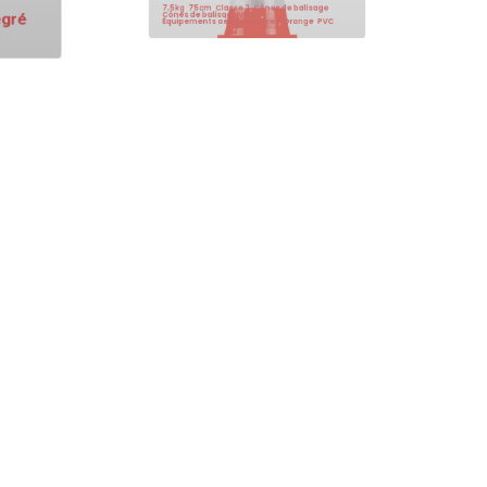
monobloc 75 cm 7,5 kg CL2
tégré
7,5kg
,
75cm
,
Classe 2
,
Cônes de balisage
,
Cônes de balisage voirie
,
Équipements aéroportuaires
,
Orange
,
PVC
Rallonge extensible 15 mètres
avec crochets pour casque IPF
départ avion – push / back –
maintenance (jack mâle-
femelle)
Accessoire
,
Casques départ avion
,
Équipements aéroportuaires
,
Rallonge
Rétroviseur Incassable