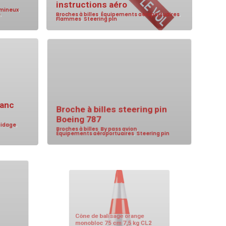
instructions aéro
umineux
,
e
,
Broches à billes
,
Équipements aéroportuaires
,
Flammes
,
Steering pin
lanc
Broche à billes steering pin
Boeing 787
uidage
,
Broches à billes
,
By pass avion
,
Équipements aéroportuaires
,
Steering pin
Cône de balisage orange