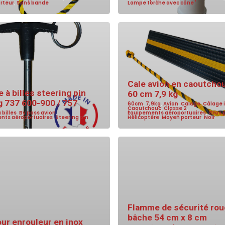
rteur
,
Sans bande
Lampe torche avec cône
Cale avion en caoutchou
 à billes steering pin
60 cm 7,9 kg
g 737 600-900 / 757
60cm
,
7,9kg
,
Avion
,
Calage
,
Câlage i
Caoutchouc
,
Classe 2
,
 billes
,
By pass avion
,
Équipements aéroportuaires
,
Gros 
nts aéroportuaires
,
Steering pin
Hélicoptère
,
Moyen porteur
,
Noir
Flamme de sécurité rou
bâche 54 cm x 8 cm
ur enrouleur en inox