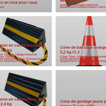
aéronautique
ps en inox pour roue
Arrimage
,
Arrimage industriel
,
uits
Équipements aéroportuaires
,
Pions
vion en caoutchouc noir
Cône de balisage orang
3,9 kg
5,2 kg CL2
ion
,
Calage
,
Câlage industriel
,
ouc
,
Classe 2
,
5,2kg
,
75cm
,
Classe 2
,
Cônes de bal
nts aéroportuaires
,
Gros porteur
,
Cônes de balisage voirie
,
ère
,
Moyen porteur
,
Noir
Équipements aéroportuaires
,
Oran
vion en caoutchouc noir
Cône de guidage jaune 
2,4 kg