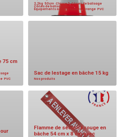
2,2kg
,
50cm
,
Classe 2
,
Cônes de balisage
,
Cônes de balisage voirie
,
Équipements aéroportuaires
,
Orange
,
PVC
e 75 cm
Sac de lestage en bâche 15 kg
isage
,
ge
,
PVC
Nos produits
Flamme de sécurité rouge en
pour
bâche 54 cm x 8 cm avec