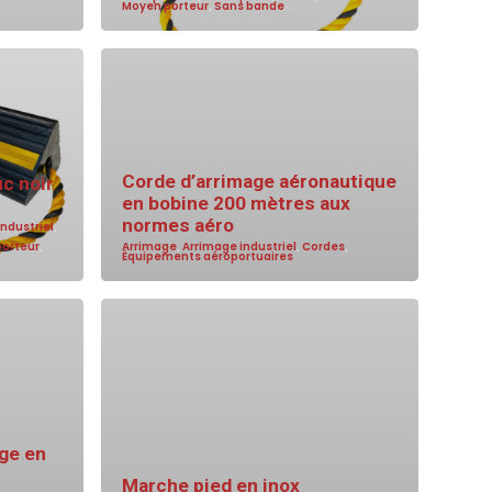
Moyen porteur
,
Sans bande
Corde d’arrimage aéronautique
c noir
en bobine 200 mètres aux
normes aéro
ndustriel
,
porteur
,
Arrimage
,
Arrimage industriel
,
Cordes
,
Équipements aéroportuaires
ge en
Marche pied en inox