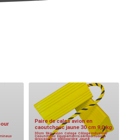
Paire de cales avion en
pour
caoutchouc jaune 30 cm 9,0 kg
30cm
,
9kg
,
Avion
,
Calage
,
Câlage industriel
,
umineux
,
Caoutchouc
,
Équipements aéroportuaires
,
Gros porteur
,
Hélicoptère
,
Jaune
,