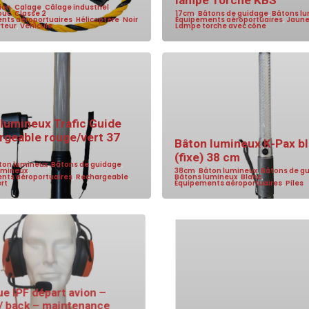
lampe Torche KBS
ion
,
Calage
,
Câlage industriel
,
ouc
,
Classe 2
,
17cm
,
Bâtons de guidage
,
Bâtons l
nts aéroportuaires
,
Hélicoptère
,
Noir
Équipements aéroportuaires
,
Jaun
rteur
,
Véhicule
Lampe torche avec cône
lumineux Trafic Guide
rgeable rouge/vert 37
Bâton lumineux K-Pax b
(fixe) 38 cm
ton lumineux
,
Bâtons de guidage
,
umineux
,
38cm
,
Bâton lumineux
,
Bâtons de g
nts aéroportuaires
,
Rechargeable
,
Bâtons lumineux
,
Blanc
,
rt
Équipements aéroportuaires
,
Piles
 IPF départ avion –
/ back – maintenance