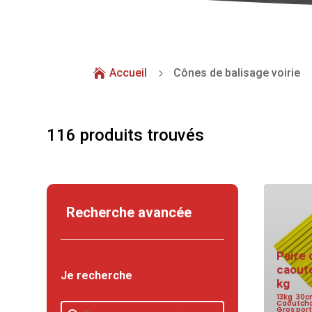
Accueil
Cônes de balisage voirie

5
116 produits trouvés
Recherche avancée
Paire 
caout
Je recherche
kg
13kg
,
30c
Caoutch
Je recherche
Je recherche
Gros por