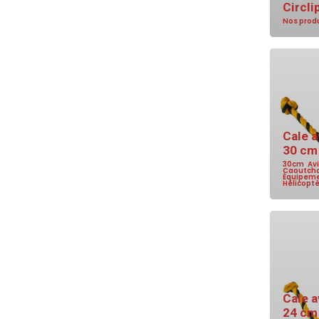
Circli
Nos prod
Cale a
30 cm 
30cm
,
Av
Caoutch
Équipeme
Hélicopt
Cale a
24 cm 