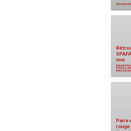
Nos prod
Rétro
SPAFA
mm
Équipeme
Pièces d
Rétrovis
Paire 
rouge