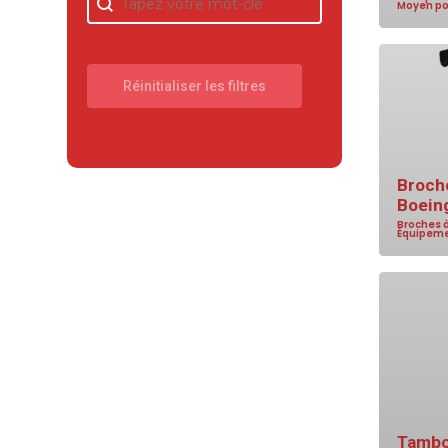
Moyen po
Réinitialiser les filtres
Broche
Boein
Broches à
Équipeme
Tambo