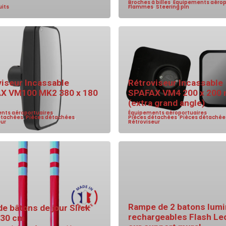
Broches à billes
,
Équipements aérop
uits
Flammes
,
Steering pin
viseur Incassable
Rétroviseur Incassable
X VM100 MK2 380 x 180
SPAFAX VM4 200 x 200
(extra grand angle)
nts aéroportuaires
,
Équipements aéroportuaires
,
étachées
,
Pièces détachées
,
Pièces détachées
,
Pièces détachée
eur
Rétroviseur
Rampe de 2 batons lum
de bâtons de jour Slick
rechargeables Flash Le
 30 cm