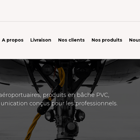
A propos
Livraison
Nos clients
Nos produits
Nous
éroportuaires, produits en bâche PVC,
unication conçus pour les professionnels.