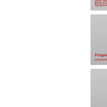
30cm
,
Bâ
Bâtons l
Équipeme
Poigné
Nos prod