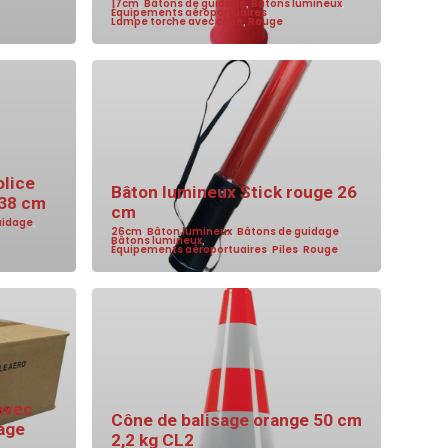
17cm
,
Bâtons de guidage
,
Bâtons lumineux
,
Équipements aéroportuaires
,
Lampe torche avec cône
,
Rouge
olice
Bâton lumineux Stick rouge 26
 38 cm
cm
uidage
,
26cm
,
Bâton lumineux
,
Bâtons de guidage
,
Bâtons lumineux
,
Équipements aéroportuaires
,
Piles
,
Rouge
avec
Cône de balisage orange 50 cm
mage
2,2 kg CL2