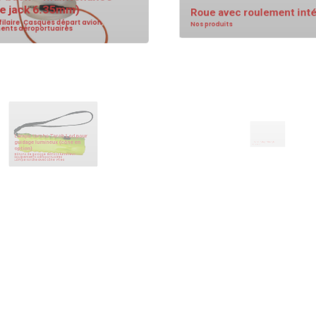
e jack 6.35mm)
Roue avec roulement in
laire
,
Casques départ avion
,
nts aéroportuaires
Nos produits
 torche Torch Led pour
ge lumineux (cône en
)
Sac de lestage triangle
e guidage
,
Bâtons lumineux
,
nts aéroportuaires
,
rche avec cône
,
Piles
Nos produits
de cales avion en
réthane expansé jaune 90
Paire de cales avion en