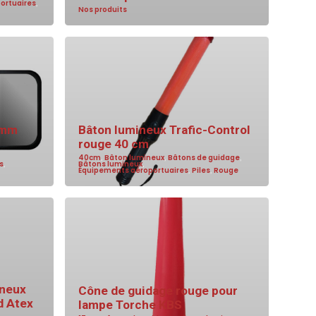
ortuaires
,
Nos produits
 mm
Bâton lumineux Trafic-Control
rouge 40 cm
40cm
,
Bâton lumineux
,
Bâtons de guidage
,
s
,
Bâtons lumineux
,
Équipements aéroportuaires
,
Piles
,
Rouge
ineux
Cône de guidage rouge pour
d Atex
lampe Torche KBS