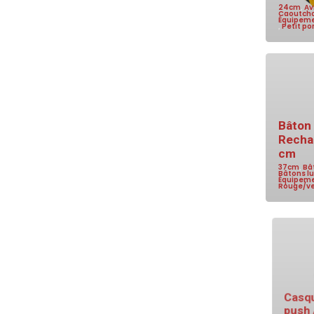
24cm
,
Av
Caoutch
Équipeme
,
Petit po
Bâton 
Recha
cm
37cm
,
Bâ
Bâtons l
Équipeme
Rouge/ve
Casque
push 