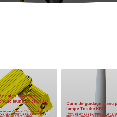
de cales avion en
chouc jaune 30 cm 13,0
Cône de guidage blanc 
lampe Torche KBS
m
,
Avion
,
Calage
,
Câlage industriel
,
ouc
,
Équipements aéroportuaires
,
17cm
,
Bâtons de guidage
,
Bâtons l
teur
,
Hélicoptère
,
Jaune
,
Blanc
,
Équipements aéroportuaires
,