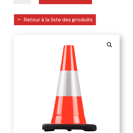
Cône
de
Retour à la liste des produits
balisage
orange
30
cm
0,8
kg
CL2