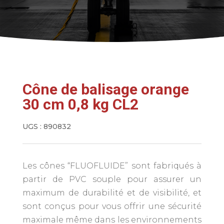
Cône de balisage orange
30 cm 0,8 kg CL2
UGS :
890832
Les cônes “FLUOFLUIDE” sont fabriqués à
partir de PVC souple pour assurer un
maximum de durabilité et de visibilité, et
sont conçus pour vous offrir une sécurité
maximale même dans les environnements