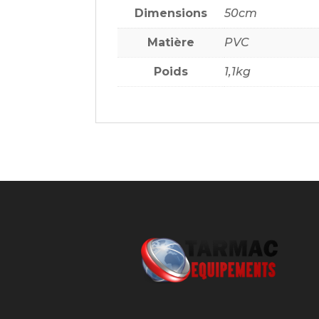
CL2
Dimensions
50cm
Matière
PVC
Poids
1,1kg