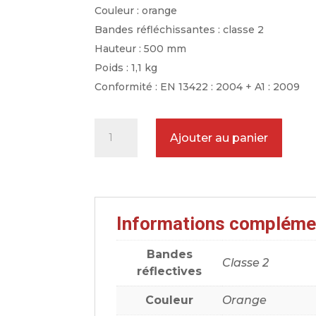
Couleur : orange
Bandes réfléchissantes : classe 2
Hauteur : 500 mm
Poids : 1,1 kg
Conformité : EN 13422 : 2004 + A1 : 2009
quantité
Ajouter au panier
de
Cône
de
balisage
Informations compléme
orange
50
Bandes
cm
Classe 2
réflectives
1,1
kg
Couleur
Orange