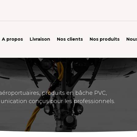
A propos
Livraison
Nos clients
Nos produits
Nous
éroportuaires, produits en bâche PVC,
unication conçus pour les professionnels.