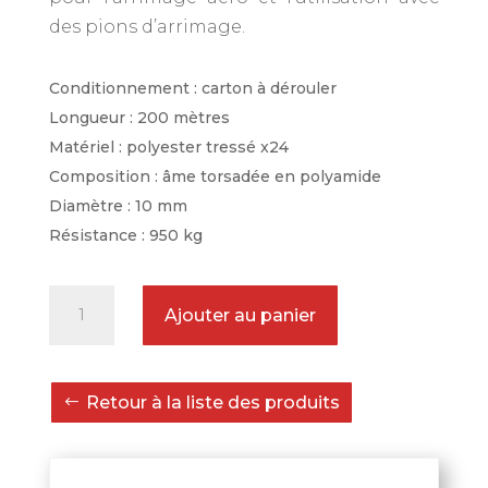
des pions d’arrimage.
Conditionnement : carton à dérouler
Longueur : 200 mètres
Matériel : polyester tressé x24
Composition : âme torsadée en polyamide
Diamètre : 10 mm
Résistance : 950 kg
quantité
Ajouter au panier
de
Corde
d'arrimage
Retour à la liste des produits
aéronautique
en
carton