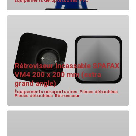
Équipements aéroportuaires
PVC
,
Rétroviseur Incassable SPAFAX
VM4 200 x 200 mm (extra
grand angle)
Équipements aéroportuaires
Pièces détachées
,
,
Pièces détachées
Rétroviseur
,