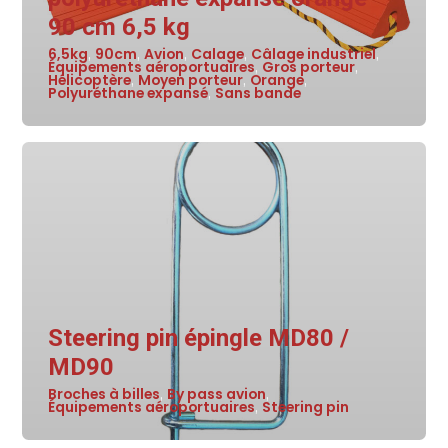
90 cm 6,5 kg
6,5kg
90cm
Avion
Calage
Câlage industriel
,
,
,
,
,
Équipements aéroportuaires
Gros porteur
,
,
Hélicoptère
Moyen porteur
Orange
,
,
,
Polyuréthane expansé
Sans bande
,
Steering pin épingle MD80 /
MD90
Broches à billes
By pass avion
,
,
Équipements aéroportuaires
Steering pin
,