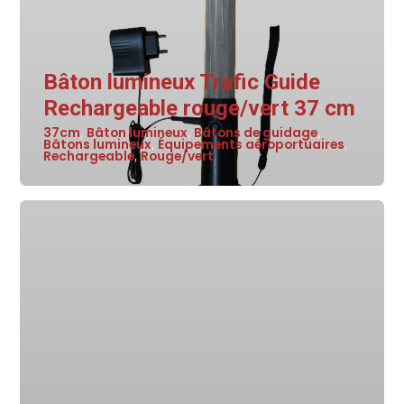
Bâton lumineux Trafic Guide
Rechargeable rouge/vert 37 cm
37cm
Bâton lumineux
Bâtons de guidage
,
,
,
Bâtons lumineux
Équipements aéroportuaires
,
,
Rechargeable
Rouge/vert
,