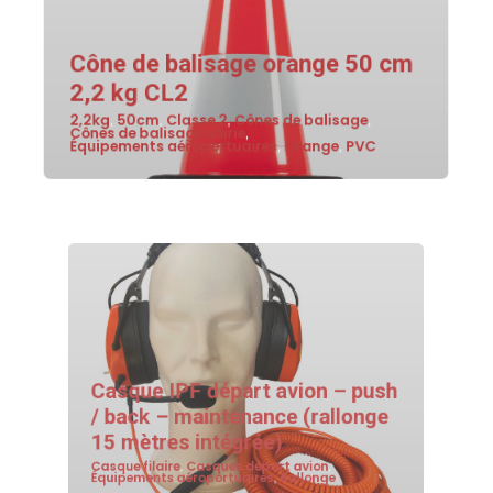
Cône de balisage orange 50 cm
2,2 kg CL2
2,2kg
50cm
Classe 2
Cônes de balisage
,
,
,
,
Cônes de balisage voirie
,
Équipements aéroportuaires
Orange
PVC
,
,
Casque IPF départ avion – push
/ back – maintenance (rallonge
15 mètres intégrée)
Casque filaire
Casques départ avion
,
,