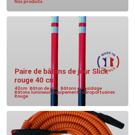
Nos produits
Paire de bâtons de jour Slick
rouge 40 cm
40cm
Bâton de jour
Bâtons de guidage
,
,
,
Bâtons lumineux
Équipements aéroportuaires
,
,
Rouge