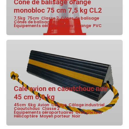
Cône de balisage orange
monobloc 75 cm 7,5 kg CL2
7,5kg
75cm
Classe 2
Cônes de balisage
,
,
,
,
Cônes de balisage voirie
,
Équipements aéroportuaires
Orange
PVC
,
,
Cale avion en caoutchouc noir
45 cm 6,0 kg
45cm
6kg
Avion
Calage
Câlage industriel
,
,
,
,
,
Caoutchouc
Classe 2
,
,
Équipements aéroportuaires
Gros porteur
,
,
Hélicoptère
Moyen porteur
Noir
,
,