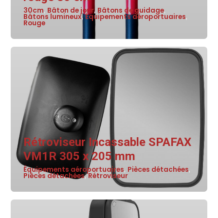
30cm
Bâton de jour
Bâtons de guidage
,
,
,
Bâtons lumineux
Équipements aéroportuaires
,
,
Rouge
Rétroviseur Incassable SPAFAX
VM1R 305 x 205 mm
Équipements aéroportuaires
Pièces détachées
,
,
Pièces détachées
Rétroviseur
,