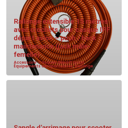
Rallonge extensible 15 mètres
avec crochets pour casque IPF
départ avion – push / back –
maintenance (jack mâle-
femelle)
Accessoire
Casques départ avion
,
,
Équipements aéroportuaires
Rallonge
,
Sangle d’arrimage pour scooter