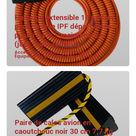
Rallonge extensible 15 mètres
pour casque IPF départ avion –
push / back – maintenance
(jack mâle-femelle)
Accessoire
Casques départ avion
,
,
Équipements aéroportuaires
Rallonge
,
Paire de cales avion en
caoutchouc noir 30 cm 7,7 kg