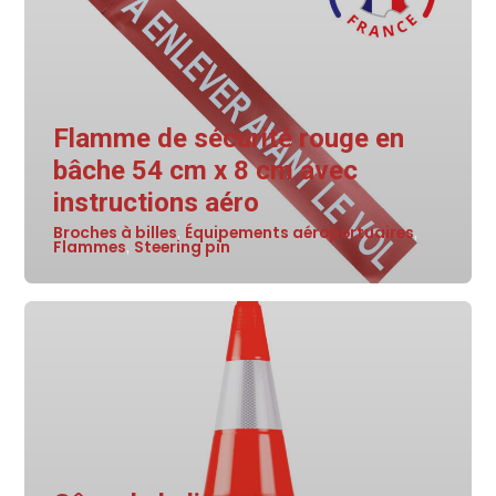
Flamme de sécurité rouge en
bâche 54 cm x 8 cm avec
instructions aéro
Broches à billes
Équipements aéroportuaires
,
,
Flammes
Steering pin
,