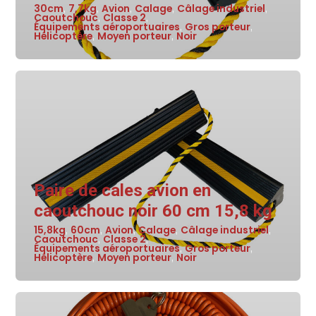
30cm
7,7kg
Avion
Calage
Câlage industriel
,
,
,
,
,
Caoutchouc
Classe 2
,
,
Équipements aéroportuaires
Gros porteur
,
,
Hélicoptère
Moyen porteur
Noir
,
,
Paire de cales avion en
caoutchouc noir 60 cm 15,8 kg
15,8kg
60cm
Avion
Calage
Câlage industriel
,
,
,
,
,
Caoutchouc
Classe 2
,
,
Équipements aéroportuaires
Gros porteur
,
,
Hélicoptère
Moyen porteur
Noir
,
,