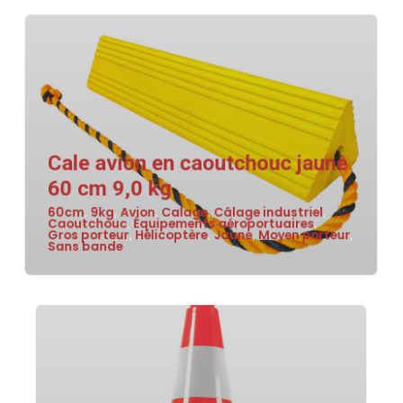
Cale avion en caoutchouc jaune
60 cm 9,0 kg
60cm
9kg
Avion
Calage
Câlage industriel
,
,
,
,
,
Caoutchouc
Équipements aéroportuaires
,
,
Gros porteur
Hélicoptère
Jaune
Moyen porteur
,
,
,
,
Sans bande