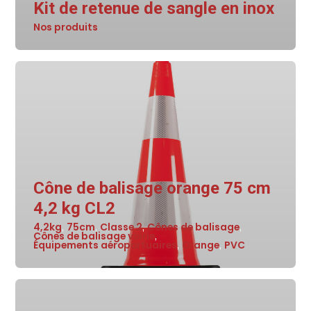
Kit de retenue de sangle en inox
Nos produits
Cône de balisage orange 75 cm
4,2 kg CL2
4,2kg
75cm
Classe 2
Cônes de balisage
,
,
,
,
Cônes de balisage voirie
,
Équipements aéroportuaires
Orange
PVC
,
,