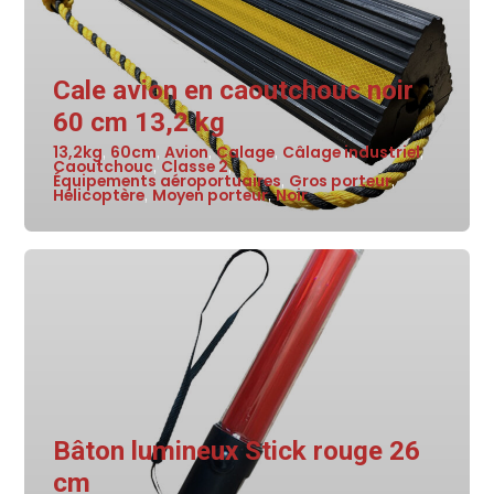
Cale avion en caoutchouc noir
60 cm 13,2 kg
13,2kg
60cm
Avion
Calage
Câlage industriel
,
,
,
,
,
Caoutchouc
Classe 2
,
,
Équipements aéroportuaires
Gros porteur
,
,
Hélicoptère
Moyen porteur
Noir
,
,
Bâton lumineux Stick rouge 26
cm