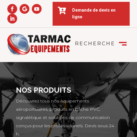

Demande de devis en
ligne
RECHERCHE
FERMER
M
NOS PRODUITS
Découvrez tous nos équipements
aéroportuaires, produits en bâche PVC,
signalétique et solutions de communication
conçus pour les professionnels. Devis sous 24
h.