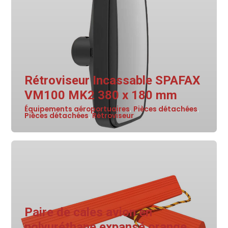
Rétroviseur Incassable SPAFAX
VM100 MK2 380 x 180 mm
Équipements aéroportuaires
Pièces détachées
,
,
Pièces détachées
Rétroviseur
,
Paire de cales avion en
polyuréthane expansé orange