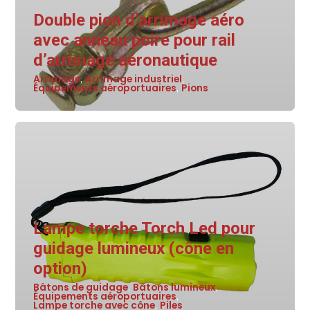
Double pion d’arrimage aéro
avec anneau poire pour rail
d’arrimage aéronautique
Arrimage
Arrimage industriel
,
,
Équipements aéroportuaires
Pions
,
Lampe torche Torch Led pour
guidage lumineux (cône en
option)
Bâtons de guidage
Bâtons lumineux
,
,
Équipements aéroportuaires
,
Lampe torche avec cône
Piles
,