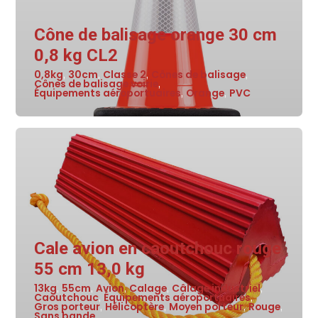
Cône de balisage orange 30 cm
0,8 kg CL2
0,8kg
30cm
Classe 2
Cônes de balisage
,
,
,
,
Cônes de balisage voirie
,
Équipements aéroportuaires
Orange
PVC
,
,
Cale avion en caoutchouc rouge
55 cm 13,0 kg
13kg
55cm
Avion
Calage
Câlage industriel
,
,
,
,
,
Caoutchouc
Équipements aéroportuaires
,
,
Gros porteur
Hélicoptère
Moyen porteur
Rouge
,
,
,
,
Sans bande