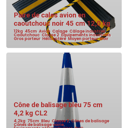
Paire de cales avion en
caoutchouc noir 45 cm 12,0 kg
12kg
45cm
Avion
Calage
Câlage industriel
,
,
,
,
,
Caoutchouc
Classe 2
Équipements industriels
,
,
,
Gros porteur
Hélicoptère
Moyen porteur
Noir
,
,
,
Cône de balisage bleu 75 cm
4,2 kg CL2
4,2kg
75cm
Bleu
Classe 2
Cônes de balisage
,
,
,
,
,
Cônes de balisage voirie
,