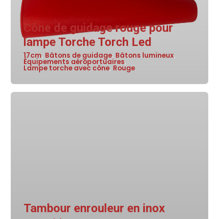
Cône de guidage rouge pour
lampe Torche Torch Led
17cm
Bâtons de guidage
Bâtons lumineux
,
,
,
Équipements aéroportuaires
,
Lampe torche avec cône
Rouge
,
Tambour enrouleur en inox