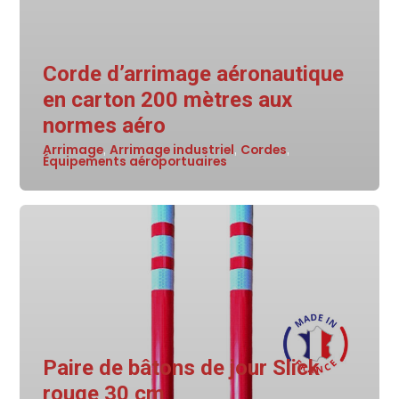
Corde d’arrimage aéronautique
en carton 200 mètres aux
normes aéro
Arrimage
Arrimage industriel
Cordes
,
,
,
Équipements aéroportuaires
Paire de bâtons de jour Slick
rouge 30 cm