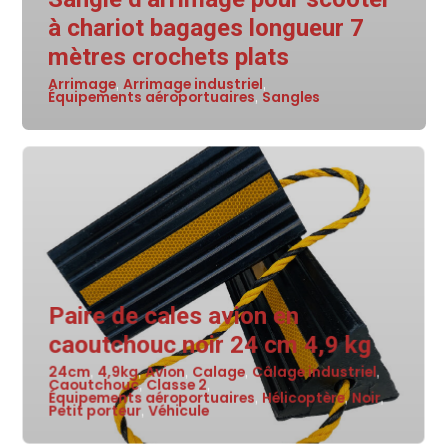
à chariot bagages longueur 7
mètres crochets plats
Arrimage
Arrimage industriel
,
,
Équipements aéroportuaires
Sangles
,
Paire de cales avion en
caoutchouc noir 24 cm 4,9 kg
24cm
4,9kg
Avion
Calage
Câlage industriel
,
,
,
,
,
Caoutchouc
Classe 2
,
,
Équipements aéroportuaires
Hélicoptère
Noir
,
,
,
Petit porteur
Véhicule
,