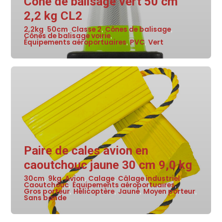
Cône de balisage vert 50 cm
2,2 kg CL2
2,2kg
50cm
Classe 2
Cônes de balisage
,
,
,
,
Cônes de balisage voirie
,
Équipements aéroportuaires
PVC
Vert
,
,
Paire de cales avion en
caoutchouc jaune 30 cm 9,0 kg
30cm
9kg
Avion
Calage
Câlage industriel
,
,
,
,
,
Caoutchouc
Équipements aéroportuaires
,
,
Gros porteur
Hélicoptère
Jaune
Moyen porteur
,
,
,
,
Sans bande