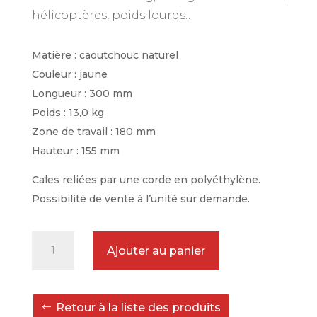
hélicoptères, poids lourds…
Matière : caoutchouc naturel
Couleur : jaune
Longueur : 300 mm
Poids : 13,0 kg
Zone de travail : 180 mm
Hauteur : 155 mm
Cales reliées par une corde en polyéthylène.
Possibilité de vente à l’unité sur demande.
quantité
Ajouter au panier
de
Paire
de
Retour à la liste des produits
cales