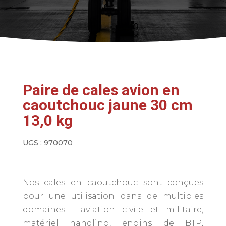
Paire de cales avion en
caoutchouc jaune 30 cm
13,0 kg
UGS :
970070
Nos cales en caoutchouc sont conçues
pour une utilisation dans de multiples
domaines : aviation civile et militaire,
matériel handling, engins de BTP,