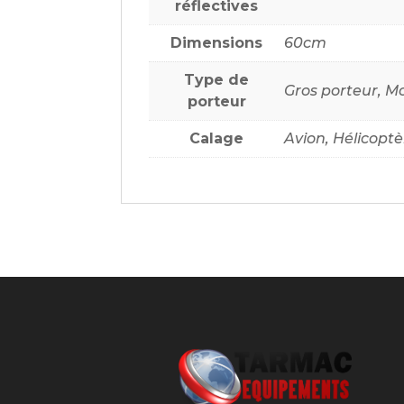
kg
réflectives
Dimensions
60cm
Type de
Gros porteur, M
porteur
Calage
Avion, Hélicoptè