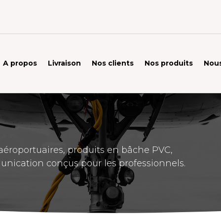
A propos
Livraison
Nos clients
Nos produits
Nous
éroportuaires, produits en bâche PVC,
unication conçus pour les professionnels.