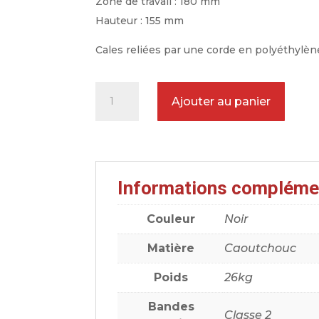
Zone de travail : 180 mm
Hauteur : 155 mm
Cales reliées par une corde en polyéthylène
quantité
Ajouter au panier
de
Paire
de
cales
Informations compléme
avion
en
Couleur
Noir
caoutchouc
noir
Matière
Caoutchouc
60
Poids
26kg
cm
26
Bandes
Classe 2