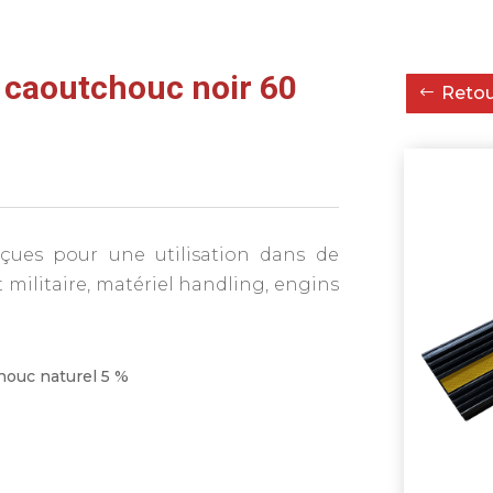
n caoutchouc noir 60
Retour
çues pour une utilisation dans de
t militaire, matériel handling, engins
houc naturel 5 %