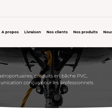
A propos
Livraison
Nos clients
Nos produits
Nous
éroportuaires, produits en bâche PVC,
unication conçus pour les professionnels.