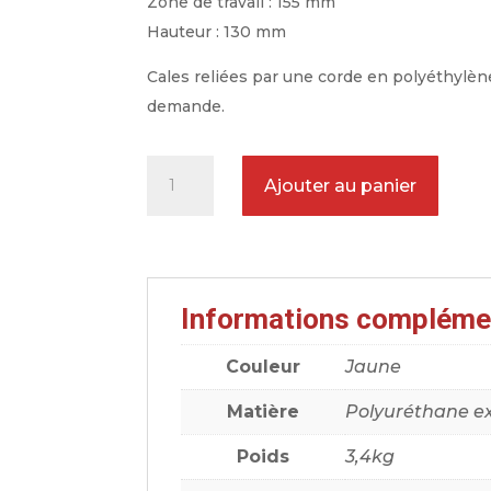
Zone de travail : 155 mm
Hauteur : 130 mm
Cales reliées par une corde en polyéthylène.
demande.
quantité
Ajouter au panier
de
Paire
de
cales
Informations compléme
avion
en
Couleur
Jaune
polyuréthane
expansé
Matière
Polyuréthane e
jaune
Poids
3,4kg
45