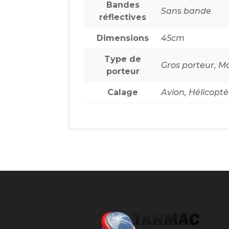
cm
Bandes
Sans bande
3,4
réflectives
kg
Dimensions
45cm
Type de
Gros porteur, M
porteur
Calage
Avion, Hélicoptè