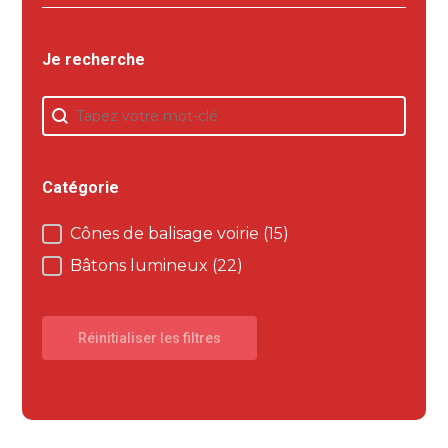
Je recherche
Je recherche
Je recherche
Catégorie
Cônes de balisage voirie
(15)
Catégorie
Bâtons lumineux
(22)
Réinitialiser les filtres