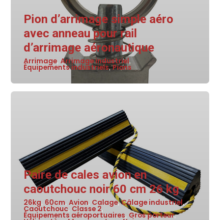
Pion d’arrimage simple aéro
avec anneau pour rail
d’arrimage aéronautique
Arrimage
Arrimage industriel
,
,
Équipements industriels
Pions
,
Paire de cales avion en
caoutchouc noir 60 cm 26 kg
26kg
60cm
Avion
Calage
Câlage industriel
,
,
,
,
,
Caoutchouc
Classe 2
,
,
Équipements aéroportuaires
Gros porteur
,
,