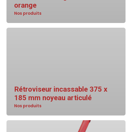
orange
Nos produits
Rétroviseur incassable 375 x
185 mm noyeau articulé
Nos produits