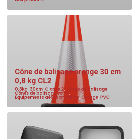
Cône de balisage orange 30 cm
0,8 kg CL2
0,8kg
30cm
Classe 2
Cônes de balisage
,
,
,
,
Cônes de balisage voirie
,
Équipements aéroportuaires
Orange
PVC
,
,