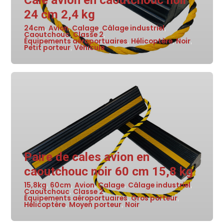
Cale avion en caoutchouc noir
24 cm 2,4 kg
24cm
Avion
Calage
Câlage industriel
,
,
,
,
Caoutchouc
Classe 2
,
,
Équipements aéroportuaires
Hélicoptère
Noir
,
,
,
Petit porteur
Véhicule
,
Paire de cales avion en
caoutchouc noir 60 cm 15,8 kg
15,8kg
60cm
Avion
Calage
Câlage industriel
,
,
,
,
,
Caoutchouc
Classe 2
,
,
Équipements aéroportuaires
Gros porteur
,
,
Hélicoptère
Moyen porteur
Noir
,
,