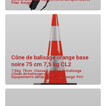
Piles
Rouge
,
Cône de balisage orange base
noire 75 cm 7,5 kg CL2
7,5kg
75cm
Classe 2
Cônes de balisage
,
,
,
,
Cônes de balisage voirie
,
Équipements aéroportuaires
Orange
PVC
,
,