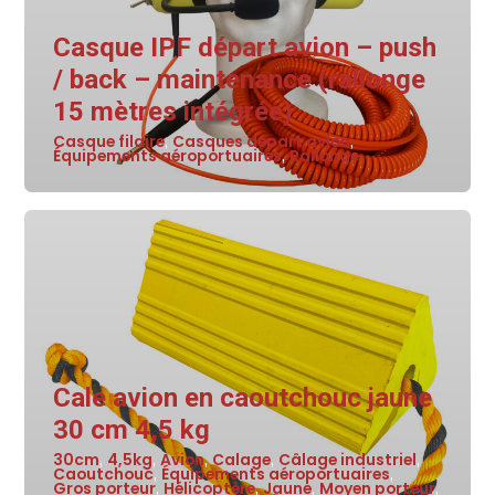
Casque IPF départ avion – push
/ back – maintenance (rallonge
15 mètres intégrée)
Casque filaire
Casques départ avion
,
,
Équipements aéroportuaires
Rallonge
,
Cale avion en caoutchouc jaune
30 cm 4,5 kg
30cm
4,5kg
Avion
Calage
Câlage industriel
,
,
,
,
,
Caoutchouc
Équipements aéroportuaires
,
,
Gros porteur
Hélicoptère
Jaune
Moyen porteur
,
,
,
,