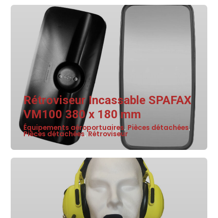
Rétroviseur Incassable SPAFAX
VM100 380 x 180 mm
Équipements aéroportuaires
Pièces détachées
,
,
Pièces détachées
Rétroviseur
,