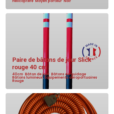
Hélicoptère
Moyen porteur
Noir
,
,
Paire de bâtons de jour Slick
rouge 40 cm
40cm
Bâton de jour
Bâtons de guidage
,
,
,
Bâtons lumineux
Équipements aéroportuaires
,
,
Rouge