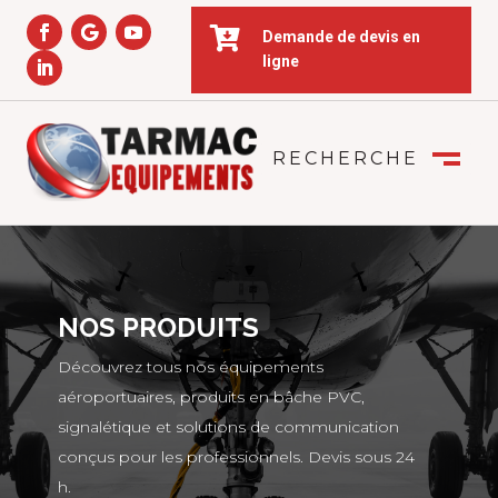

Demande de devis en
ligne
RECHERCHE
FERMER
M
NOS PRODUITS
Découvrez tous nos équipements
aéroportuaires, produits en bâche PVC,
signalétique et solutions de communication
conçus pour les professionnels. Devis sous 24
h.