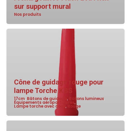
sur support mural
Nos produits
Cône de guidage rouge pour
lampe Torche KBS
17cm
Bâtons de guidage
Bâtons lumineux
,
,
,
Équipements aéroportuaires
,
Lampe torche avec cône
Rouge
,