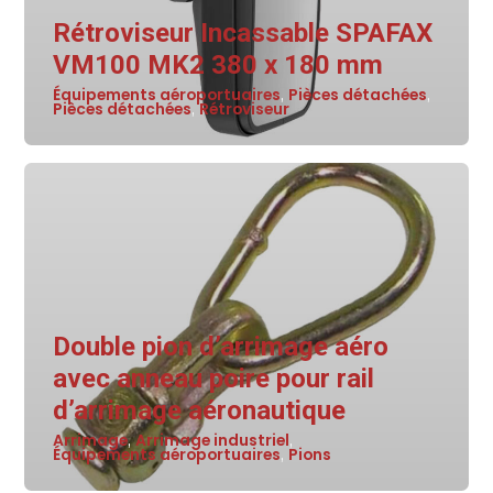
Rétroviseur Incassable SPAFAX
VM100 MK2 380 x 180 mm
Équipements aéroportuaires
Pièces détachées
,
,
Pièces détachées
Rétroviseur
,
Double pion d’arrimage aéro
avec anneau poire pour rail
d’arrimage aéronautique
Arrimage
Arrimage industriel
,
,
Équipements aéroportuaires
Pions
,