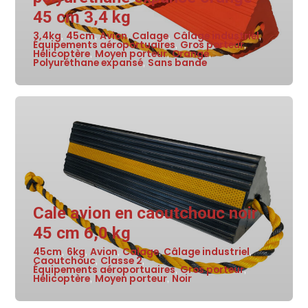
45 cm 3,4 kg
3,4kg
45cm
Avion
Calage
Câlage industriel
,
,
,
,
,
Équipements aéroportuaires
Gros porteur
,
,
Hélicoptère
Moyen porteur
Orange
,
,
,
Polyuréthane expansé
Sans bande
,
Cale avion en caoutchouc noir
45 cm 6,0 kg
45cm
6kg
Avion
Calage
Câlage industriel
,
,
,
,
,
Caoutchouc
Classe 2
,
,
Équipements aéroportuaires
Gros porteur
,
,
Hélicoptère
Moyen porteur
Noir
,
,