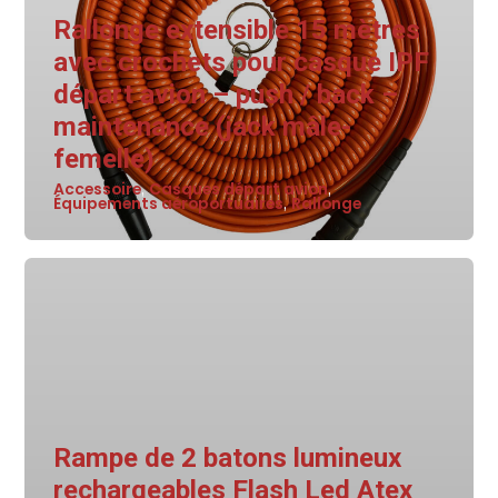
Rallonge extensible 15 mètres
avec crochets pour casque IPF
départ avion – push / back –
maintenance (jack mâle-
femelle)
Accessoire
Casques départ avion
,
,
Équipements aéroportuaires
Rallonge
,
Rampe de 2 batons lumineux
rechargeables Flash Led Atex