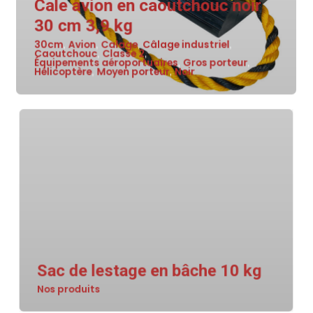
Cale avion en caoutchouc noir
30 cm 3,9 kg
30cm
Avion
Calage
Câlage industriel
,
,
,
,
Caoutchouc
Classe 2
,
,
Équipements aéroportuaires
Gros porteur
,
,
Hélicoptère
Moyen porteur
Noir
,
,
Sac de lestage en bâche 10 kg
Nos produits