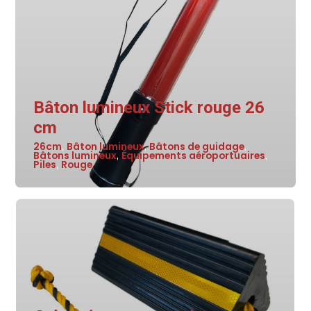
Bâton lumineux Stick rouge 26
cm
26cm
Bâton lumineux
Bâtons de guidage
,
,
,
Bâtons lumineux
Équipements aéroportuaires
,
,
Piles
Rouge
,