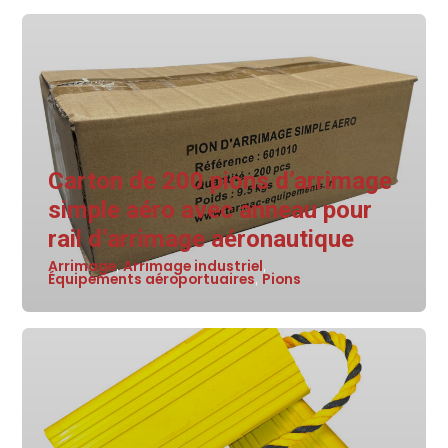
Carton de 200 pions d’arrimage
simple aéro avec anneau pour
rail d’arrimage aéronautique
Arrimage
Arrimage industriel
,
,
Équipements aéroportuaires
Pions
,