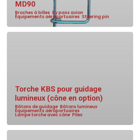
MD90
Broches à billes
By pass avion
,
,
Équipements aéroportuaires
Steering pin
,
Torche KBS pour guidage
lumineux (cône en option)
Bâtons de guidage
Bâtons lumineux
,
,
Équipements aéroportuaires
,
Lampe torche avec cône
Piles
,