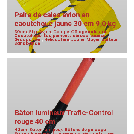
Paire de cales avion en
caoutchouc jaune 30 cm 9,0 kg
30cm
9kg
Avion
Calage
Câlage industriel
,
,
,
,
,
Caoutchouc
Équipements aéroportuaires
,
,
Gros porteur
Hélicoptère
Jaune
Moyen porteur
,
,
,
,
Sans bande
Bâton lumineux Trafic-Control
rouge 40 cm
40cm
Bâton lumineux
Bâtons de guidage
,
,
,
Bâtons lumineux
Équipements aéroportuaires
,
,