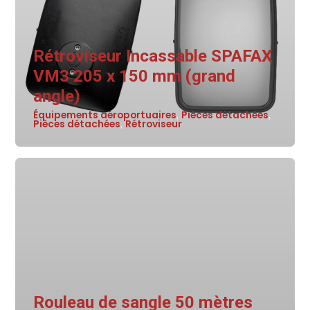
Rétroviseur Incassable SPAFAX
VM3 205 x 150 mm (grand
angle)
Équipements aéroportuaires
Pièces détachées
,
,
Pièces détachées
Rétroviseur
,
Rouleau de sangle 50 mètres