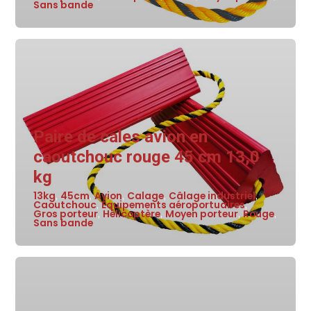
Sans bande
Paire de cales avion en
caoutchouc rouge 45 cm 13,0
kg
13kg
45cm
Avion
Calage
Câlage industriel
,
,
,
,
,
Caoutchouc
Équipements aéroportuaires
,
,
Gros porteur
Hélicoptère
Moyen porteur
Rouge
,
,
,
,
Sans bande