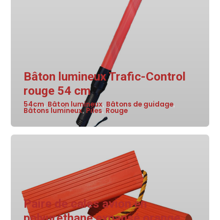
Bâton lumineux Trafic-Control
rouge 54 cm
54cm
Bâton lumineux
Bâtons de guidage
,
,
,
Bâtons lumineux
Piles
Rouge
,
,
Paire de cales avion en
polyuréthane expansé orange