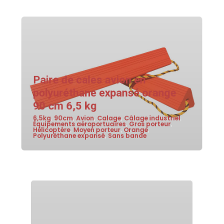
Paire de cales avion en
polyuréthane expansé orange
90 cm 6,5 kg
6,5kg
90cm
Avion
Calage
Câlage industriel
,
,
,
,
,
Équipements aéroportuaires
Gros porteur
,
,
Hélicoptère
Moyen porteur
Orange
,
,
,
Polyuréthane expansé
Sans bande
,